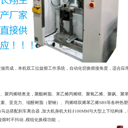
定做而成，本机双工位旋熔工作系统，自动化切换熔接角度，适合应
C、聚丙烯晴奥龙，聚酯树脂、苯乙烯丙烯晴、聚氧乙烯、聚砜、聚苯乙
纤维素、亚克力、缩醛树脂（塑钢）、丙烯晴双烯苯乙烯SBS等各种热
力马达搭配刹车离合器 ,加大机身机大柱∮100MM与大型上下结构体，
熔时不抖动 ,模组化换模功能 。