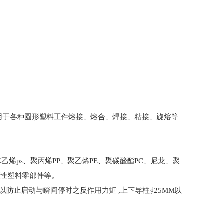
用于各种圆形塑料工件熔接、熔合、焊接、粘接、旋熔等
烯ps、聚丙烯PP、聚乙烯PE、聚碳酸酯PC、尼龙、聚
塑性塑料零部件等。
以防止启动与瞬间停时之反作用力矩 ,上下导柱∮25MM以