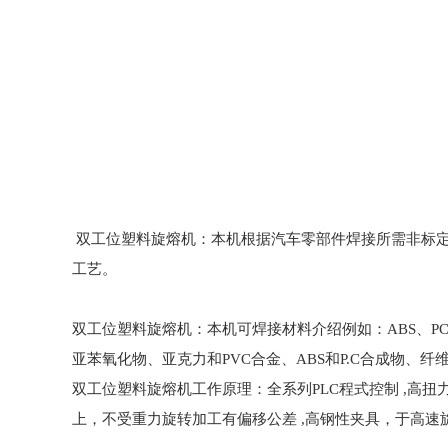
双工位塑料旋熔机：本机根据汽车零部件焊接所需非标
工艺。
双工位塑料旋熔机：本机可焊接材料介绍例如：ABS、P
亚苯氧化物、亚克力和PVC合金、ABS和P.C合成物、
双工位塑料旋熔机工作原理：全系列PLC程式控制 ,高扭
上，不受重力旋转加工有偏移公差 ,高钢性夹具，于高速旋